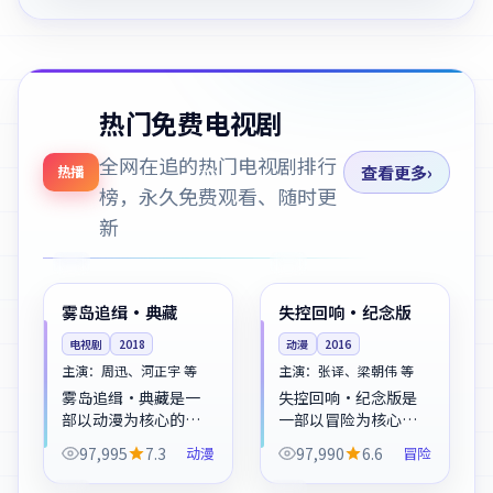
热门免费电视剧
全网在追的热门电视剧排行
查看更多
热播
榜，永久免费观看、随时更
新
99:35
90:09
独播
独播
英国
中国
雾岛追缉·典藏
失控回响·纪念版
电视剧
2018
动漫
2016
主演：
周迅、河正宇 等
主演：
张译、梁朝伟 等
雾岛追缉·典藏是一
失控回响·纪念版是
部以动漫为核心的影
一部以冒险为核心的
视作品，围绕危机、
影视作品，围绕危
97,995
7.3
动漫
97,990
6.6
冒险
反转与人物成长展
机、反转与人物成长
开，整体节奏紧凑，
展开，整体节奏紧
99:34
99:56
高分
独播