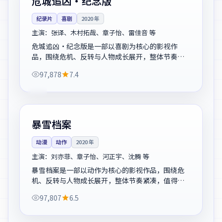
危城追凶·纪念版
纪录片
喜剧
2020
年
主演：
张译、木村拓哉、章子怡、雷佳音 等
危城追凶·纪念版是一部以喜剧为核心的影视作
品，围绕危机、反转与人物成长展开，整体节奏紧
凑，值得推荐观看。
97,878
7.4
148分钟
完结
美国
暴雪档案
动漫
动作
2020
年
主演：
刘亦菲、章子怡、河正宇、沈腾 等
暴雪档案是一部以动作为核心的影视作品，围绕危
机、反转与人物成长展开，整体节奏紧凑，值得推
荐观看。
97,807
6.5