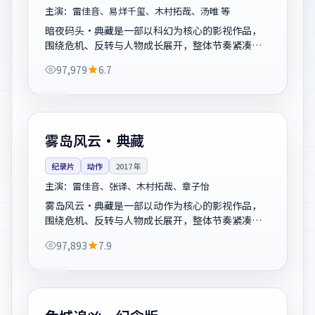
主演：
雷佳音、易烊千玺、木村拓哉、汤唯 等
暗夜码头·典藏是一部以科幻为核心的影视作品，
围绕危机、反转与人物成长展开，整体节奏紧凑，
值得推荐观看。
97,979
6.7
122分钟
独播
日本
雾岛风云·典藏
纪录片
动作
2017
年
主演：
雷佳音、张译、木村拓哉、章子怡
雾岛风云·典藏是一部以动作为核心的影视作品，
围绕危机、反转与人物成长展开，整体节奏紧凑，
值得推荐观看。
97,893
7.9
133分钟
完结
英国